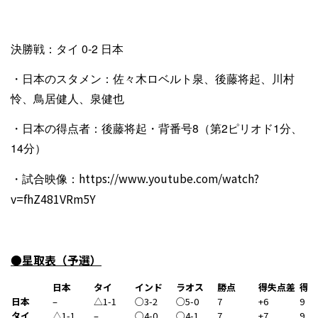
決勝戦：タイ 0-2 日本
・日本のスタメン：佐々木ロベルト泉、後藤将起、川村
怜、鳥居健人、泉健也
・日本の得点者：後藤将起・背番号8（第2ピリオド1分、
14分）
・試合映像：
https://www.youtube.com/watch?
v=fhZ481VRm5Y
●星取表（予選）
日本
タイ
インド
ラオス
勝点
得失点差
得点
日本
–
△1-1
○3-2
○5-0
7
+6
9
タイ
△1-1
–
○4-0
○4-1
7
+7
9