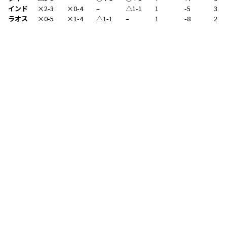
インド
×2-3
×0-4
–
△1-1
1
-5
3
ラオス
×0-5
×1-4
△1-1
–
1
-8
2