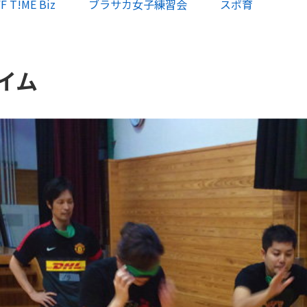
F T!ME Biz
ブラサカ女子練習会
スポ育
タイム