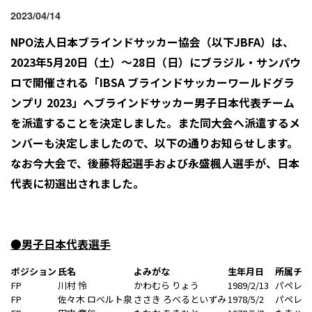
2023/04/14
NPO
法人日本ブラインドサッカー協会（以下JBFA）は、
2023年5月20日（土）〜28日（日）にブラジル・サンパウ
ロで開催される「IBSA ブラインドサッカーワールドグラ
ンプリ 2023」へブラインドサッカー男子日本代表チーム
を派遣することを決定しました。また同大会へ派遣するメ
ンバーも決定しましたので、以下の通りお知らせします。
なお今大会で、後藤将起選手および永盛楓人選手が、日本
代表に初選出されました。
●男子日本代表選手
ポジション
氏名
よみがな
生年月日
所属チー
FP
川村 怜
かわむら りょう
1989/2/13
パペレシ
FP
佐々木 ロベルト泉
ささき ろべるといずみ
1978/5/2
パペレシ