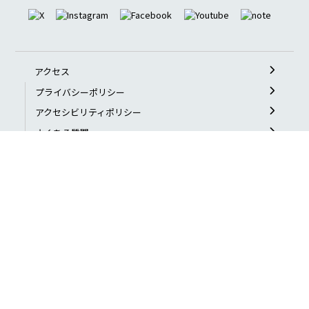
アクセス
プライバシーポリシー
アクセシビリティポリシー
よくある質問
お問い合わせ
特定非営利活動法人
日本ブラインドサッカー協会 公式サイト
〒169-0073
東京都新宿区百人町2-21-27 ペアーズビル3F
TEL：03-6908-8907
FAX：03-6908-8908