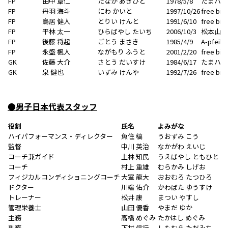
FP
田中 章仁
たなか あきひと
1978/5/8
たまハッ
FP
丹羽 海斗
にわ かいと
1997/10/26
free bir
FP
鳥居 健人
とりい けんと
1991/6/10
free bir
FP
平林 太一
ひらばやし たいち
2006/10/3
松本山雅B.
FP
後藤 将起
ごとう まさき
1985/4/9
A-pfeil
FP
永盛 楓人
ながもり ふうと
2001/2/20
free bir
GK
佐藤 大介
さとう だいすけ
1984/6/17
たまハッ
GK
泉 健也
いずみ けんや
1992/7/26
free bir
●男子日本代表スタッフ
役割
氏名
よみがな
ハイパフォーマンス・ディレクター
魚住 稿
うおずみ こう
監督
中川 英治
なかがわ えいじ
コーチ兼ガイド
上林 知民
うえばやし ともひと
コーチ
村上 重雄
むらかみ しげお
フィジカルコンディショニングコーチ
大室 龍大
おおむろ たつひろ
ドクター
川端 佑介
かわばた ゆうすけ
トレーナー
松井 康
まつい やすし
管理栄養士
山田 優香
やまだ ゆか
主務
高橋 めぐみ
たかはし めぐみ
副務
下村 信行
しもむら ただみち