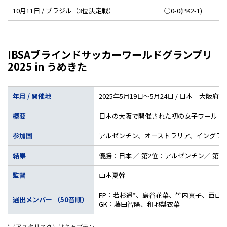
10月11日 / ブラジル（3位決定戦）
○0-0(PK2-1)
IBSAブラインドサッカーワールドグランプリ
2025 in うめきた
年月 / 開催地
2025年5月19日～5月24日 / 日本 大阪府
概要
日本の大阪で開催された初の女子ワールドグ
参加国
アルゼンチン、オーストラリア、イングラ
結果
優勝：日本 ／ 第2位：アルゼンチン／ 第3
監督
山本夏幹
FP：若杉遥*、島谷花菜、竹内真子、西山
選出メンバー （50音順）
GK：藤田智陽、和地梨衣菜
*（アスタリスク）はキャプテン