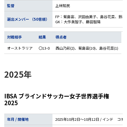
監督
上林知民
FP：菊島宙、沢田由美子、島谷花菜、鈴
選出メンバー （50音順）
GK：大作眞智子、藤田智陽
対戦相手
結果
得点者
オーストラリア
〇13-0
西山乃彩(2)、菊島宙(10)、島谷花菜(1)
2025年
IBSA ブラインドサッカー女子世界選手権
2025
年月 / 開催地
2025年10月2日～10月12日 / インド コチ