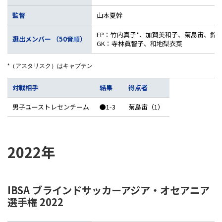
監督
山本夏幹
FP：竹内真子*、加賀美和子、菊島宙、鈴
選出メンバー （50音順）
GK：寺林眞智子、和地梨衣菜
*（アスタリスク）はキャプテン
対戦相手
結果
得点者
男子ユーストレセンチーム
●1-3
菊島宙（1）
2022年
IBSA ブラインドサッカーアジア・オセアニア
選手権 2022