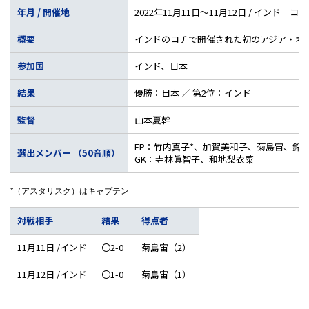
年月 / 開催地
2022年11月11日～11月12日 / インド コチ
概要
インドのコチで開催された初のアジア・オセア
参加国
インド、日本
結果
優勝：日本 ／ 第2位：インド
監督
山本夏幹
FP：竹内真子*、加賀美和子、菊島宙、鈴
選出メンバー （50音順）
GK：寺林眞智子、和地梨衣菜
*（アスタリスク）はキャプテン
対戦相手
結果
得点者
11月11日 /インド
〇2-0
菊島宙（2）
11月12日 /インド
〇1-0
菊島宙（1）