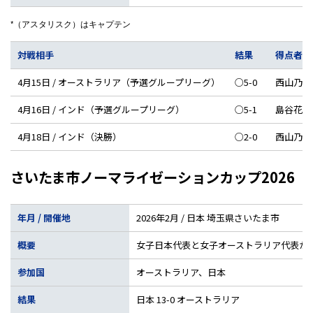
*（アスタリスク）はキャプテン
対戦相手
結果
得点者
4月15日 / オーストラリア（予選グループリーグ）
○5-0
西山乃彩
4月16日 / インド（予選グループリーグ）
○5-1
島谷花菜
4月18日 / インド（決勝）
○2-0
西山乃彩
さいたま市ノーマライゼーションカップ2026
年月 / 開催地
2026年2月 / 日本 埼玉県さいたま市
概要
女子日本代表と女子オーストラリア代表が対
参加国
オーストラリア、日本
結果
日本 13-0 オーストラリア