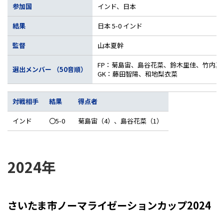
参加国
インド、日本
結果
日本 5-0 インド
監督
山本夏幹
FP：菊島宙、島谷花菜、鈴木里佳、竹内真
選出メンバー （50音順）
GK：藤田智陽、和地梨衣菜
対戦相手
結果
得点者
インド
〇5-0
菊島宙（4）、島谷花菜（1）
2024年
さいたま市ノーマライゼーションカップ2024