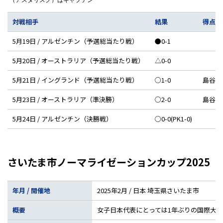
対戦相手
結果
得点者
5月19日 / アルゼンチン（予選総当たり戦）
●0-1
5月20日 / オーストラリア（予選総当たり戦）
△0-0
5月21日 / イングランド（予選総当たり戦）
○1-0
島谷花
5月23日 / オーストラリア（準決勝）
○2-0
島谷花
5月24日 / アルゼンチン（決勝戦）
○0-0(PK1-0)
さいたま市ノーマライゼーションカップ2025
年月 / 開催地
2025年2月 / 日本 埼玉県さいたま市
概要
女子日本代表にとっては1年ぶりの国際大会