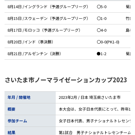
8月14日 /イングランド（予選グループリーグ）
〇5-0
菊島
8月15日 /スウェーデン（予選グループリーグ）
〇1-0
竹内
8月17日 /モロッコ（予選グループリーグ）
〇4-0
島谷
8月20日 /インド（準決勝）
〇0-0(PK1-0)
8月21日 /アルゼンチン（決勝）
●1-2
菊島
さいたま市ノーマライゼーションカップ2023
年月 / 開催地
2023年2月 / 日本 埼玉県さいたま市
概要
本大会は、女子日本代表にとって、昨年11
参加チーム
女子日本代表、男子ナショナルトレセンチ
結果
第1試合 男子ナショナルトレセンチーム 1