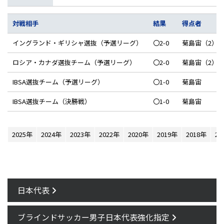
対戦相手
結果
得点者
イングランド・ギリシャ選抜（予選リーグ）
〇2-0
菊島宙（2）
ロシア・カナダ選抜チーム（予選リーグ）
〇2-0
菊島宙（2）
IBSA選抜チーム（予選リーグ）
〇1-0
菊島宙
IBSA選抜チーム（決勝戦）
〇1-0
菊島宙
2025年
2024年
2023年
2022年
2020年
2019年
2018年
20
日本代表
ブラインドサッカー男子日本代表強化指定