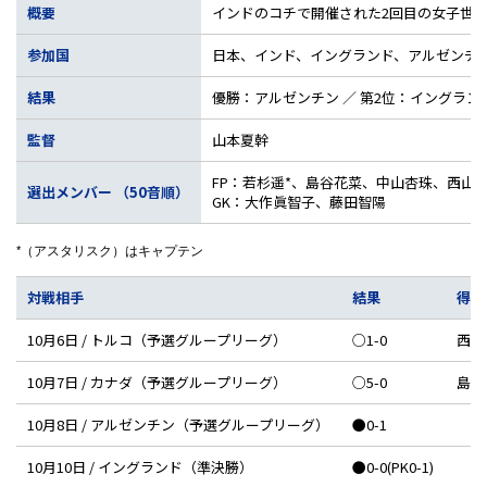
概要
インドのコチで開催された2回目の女子世界
参加国
日本、インド、イングランド、アルゼンチ
結果
優勝：アルゼンチン ／ 第2位：イングランド／
監督
山本夏幹
FP：若杉遥*、島谷花菜、中山杏珠、西山
選出メンバー （50音順）
GK：大作眞智子、藤田智陽
*（アスタリスク）はキャプテン
対戦相手
結果
得点
10月6日 / トルコ（予選グループリーグ）
○1-0
西山
10月7日 / カナダ（予選グループリーグ）
○5-0
島谷
10月8日 / アルゼンチン（予選グループリーグ）
●0-1
10月10日 / イングランド（準決勝）
●0-0(PK0-1)