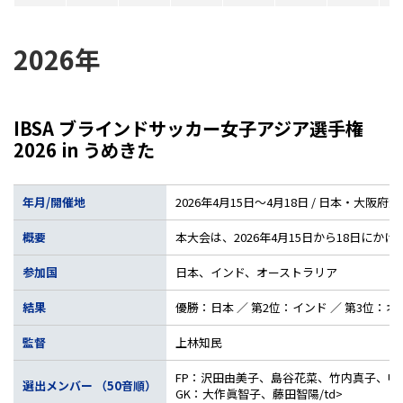
2026年
IBSA ブラインドサッカー女子アジア選手権
2026 in うめきた
年月/開催地
2026年4月15日～4月18日 / 日本・大阪府
概要
本大会は、2026年4月15日から18日
参加国
日本、インド、オーストラリア
結果
優勝：日本 ／ 第2位：インド ／ 第3位：
監督
上林知民
FP：沢田由美子、島谷花菜、竹内真子、中
選出メンバー （50音順）
GK：大作眞智子​、藤田智陽/td>