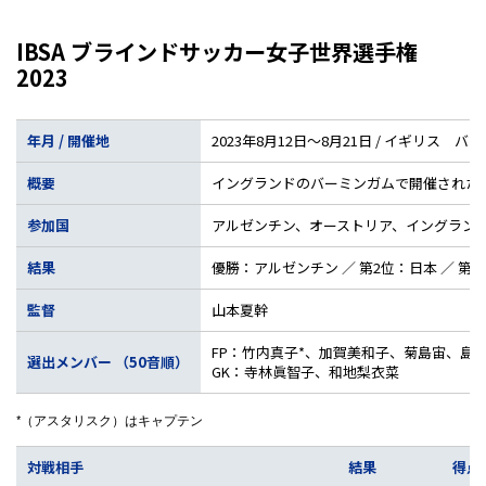
IBSA ブラインドサッカー女子世界選手権
2023
年月 / 開催地
2023年8月12日～8月21日 / イギリス バ
概要
イングランドのバーミンガムで開催された
参加国
アルゼンチン、オーストリア、イングラン
結果
優勝：アルゼンチン ／ 第2位：日本 ／ 第3
監督
山本夏幹
FP：竹内真子*、加賀美和子、菊島宙、島
選出メンバー （50音順）
GK：寺林眞智子、和地梨衣菜
*（アスタリスク）はキャプテン
対戦相手
結果
得点