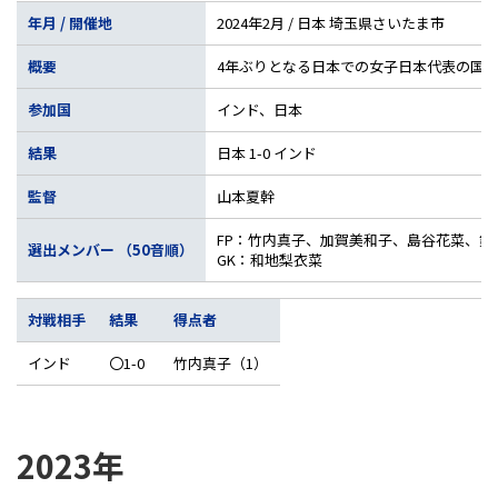
年月 / 開催地
2024年2月 / 日本 埼玉県さいたま市
概要
4年ぶりとなる日本での女子日本代表の国際
参加国
インド、日本
結果
日本 1-0 インド
監督
山本夏幹
FP：竹内真子、加賀美和子、島谷花菜、
選出メンバー （50音順）
GK：和地梨衣菜
対戦相手
結果
得点者
インド
〇1-0
竹内真子（1）
2023年