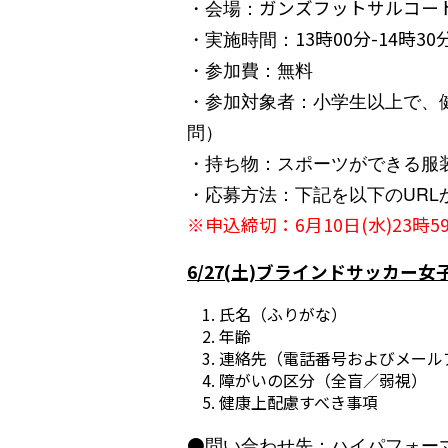
・会場：
ガンズフットサルコート 
・実施時間：
13
時
0
0分-
14
時
3
0
・参加費：無料
・参加対象者：小学生以上で、
問）
・持ち物：スポーツができる服
・応募方法：下記を以下のURL
※申込締切：6月10日(水)23時5
6/27(土)ブラインドサッカー
氏名（ふりがな）
年齢
連絡先（電話番号およびメール
障がいの区分（全盲／弱視）
健康上配慮すべき事項
●
問い合わせ先：ハイパフォー