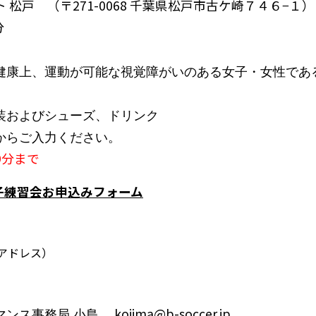
松戸 （〒271-0068 千葉県松戸市古ケ崎７４６−１）
分
健康上、運動が可能な視覚障がいのある女子・女性であ
装およびシューズ、ドリンク
からご入力ください。
9分まで
女子練習会お申込みフォーム
アドレス）
マンス事務局 小島
kojima@b-soccer.jp