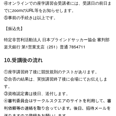
④オンラインでの座学講習会受講者には、受講日の前日ま
でにzoomのURL等をお知らせします。
⑤事前の手続きは以上です。
【振込先】
特定非営利活動法人 日本ブラインドサッカー協会 審判部
楽天銀行 第1営業支店（251）普通 7854711
10.受講後の流れ
①座学講習終了後に競技規則のテストがあります。
②合否の結果は、実技講習終了後に会場にてお伝えしま
す。
③資格認定書は後日、送付します。
④審判委員会はサークルスク
エ
アのサイトを利用して、審
判依頼等の連絡を取り合っています。後日、招待メールを
送りますので登録をお願いします。