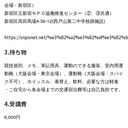
会場・新宿区）
新宿区立新宿ＮＰＯ協働推進センター（②、③共通）
新宿区高田馬場4-36-12(西戸山第二中学校跡施設)
https://snponet.net/%e3%82%a2%e3%82%af%e3%82
3.持ち物
競技規則、メモ、筆記用具、運動のできる服装、室内用運
動靴（大阪会場・東京会場）、運動靴（大阪会場・スパイ
ク不可）、ホイッスル、着替え、飲料、必要な方は軽食
・ご自宅から各会場までの交通宿泊費等は自己負担です。
4.受講費
6,000円