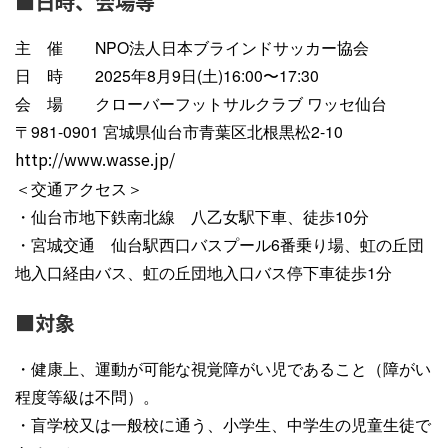
■日時、会場等
主 催 NPO法人日本ブラインドサッカー協会
日 時 2025年8月9日(土)16:00〜17:30
会 場 クローバーフットサルクラブ ワッセ仙台
〒981-0901 宮城県仙台市青葉区北根黒松2-10
http://www.wasse.jp/
＜交通アクセス＞
・仙台市地下鉄南北線 八乙女駅下車、徒歩10分
・宮城交通 仙台駅西口バスプール6番乗り場、虹の丘団
地入口経由バス、虹の丘団地入口バス停下車徒歩1分
■対象
・健康上、運動が可能な視覚障がい児であること（障がい
程度等級は不問）。
・盲学校又は一般校に通う、小学生、中学生の児童生徒で