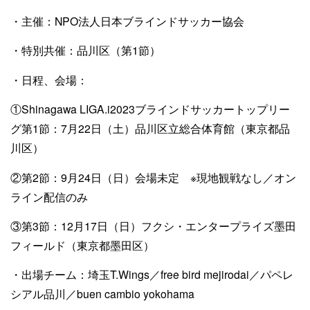
・主催：NPO法人日本ブラインドサッカー協会
・特別共催：品川区（第1節）
・日程、会場：
①Shinagawa LIGA.i2023ブラインドサッカートップリー
グ第1節：7月22日（土）品川区立総合体育館（東京都品
川区）
②第2節：9月24日（日）会場未定 ※現地観戦なし／オン
ライン配信のみ
③第3節：12月17日（日）フクシ・エンタープライズ墨田
フィールド（東京都墨田区）
・出場チーム：埼玉T.Wings／free bird mejirodai／パペレ
シアル品川／buen cambio yokohama