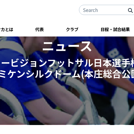
サカとは
代表
クラブ
日程・試合結果
ニュース
ロービジョンフットサル日本選手権
カミケンシルクドーム(本庄総合公