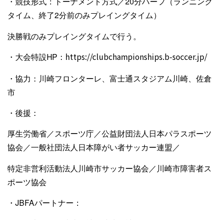
・競技形式：トーナメント方式／20分ハーフ（ランニング
タイム、終了2分前のみプレイングタイム）
決勝戦のみプレイングタイムで行う。
・大会特設HP：
https://clubchampionships.b-soccer.jp/
・協力：川崎フロンターレ、富士通スタジアム川崎、佐倉
市
・後援：
厚生労働省／スポーツ庁／公益財団法人日本パラスポーツ
協会／一般社団法人日本障がい者サッカー連盟／
特定非営利活動法人川崎市サッカー協会／川崎市障害者ス
ポーツ協会
・JBFAパートナー：