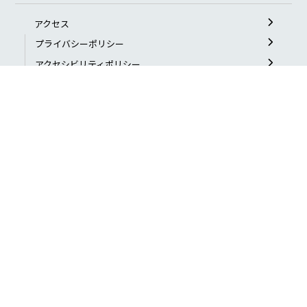
アクセス
プライバシーポリシー
アクセシビリティポリシー
よくある質問
お問い合わせ
特定非営利活動法人
日本ブラインドサッカー協会 公式サイト
〒169-0073
東京都新宿区百人町2-21-27 ペアーズビル3F
TEL：03-6908-8907
FAX：03-6908-8908
© 2024 Japan Blind Football Association