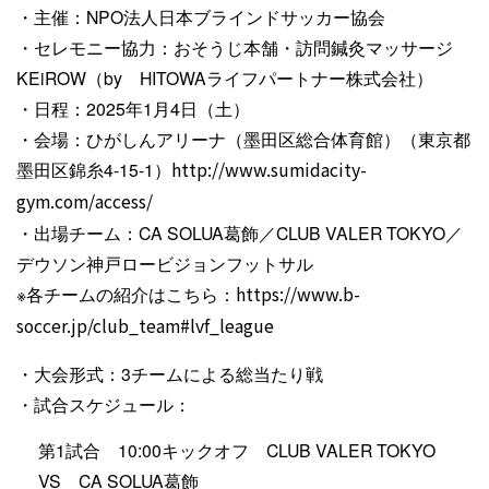
・主催：NPO法人日本ブラインドサッカー協会
・セレモニー協力：おそうじ本舗・訪問鍼灸マッサージ
KEiROW（by HITOWAライフパートナー株式会社）
・日程：2025年1月4日（土）
・会場：ひがしんアリーナ（墨田区総合体育館）（東京都
墨田区錦糸4-15-1）
http://www.sumidacity-
gym.com/access/
・出場チーム：CA SOLUA葛飾／CLUB VALER TOKYO／
デウソン神戸ロービジョンフットサル
※各チームの紹介はこちら：
https://www.b-
soccer.jp/club_team#lvf_league
・大会形式：3チームによる総当たり戦
・試合スケジュール：
第1試合 10:00キックオフ CLUB VALER TOKYO
VS CA SOLUA葛飾