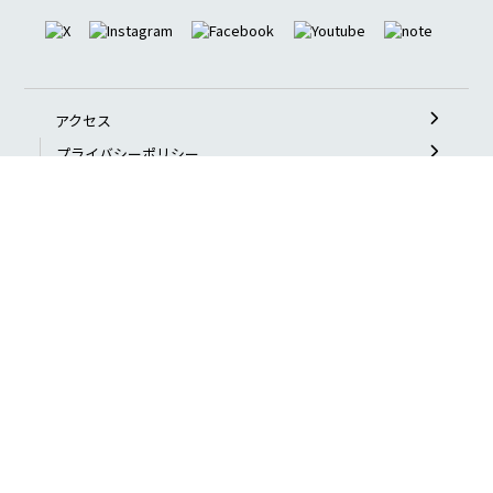
アクセス
プライバシーポリシー
アクセシビリティポリシー
よくある質問
お問い合わせ
特定非営利活動法人
日本ブラインドサッカー協会 公式サイト
〒169-0073
東京都新宿区百人町2-21-27 ペアーズビル3F
TEL：03-6908-8907