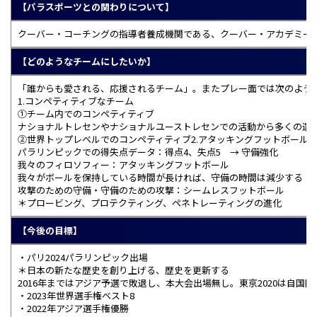
【パラスポーツとの関わりについて】
クーバー・コーチングの指導者養成機関である、クーバー・アカデミー
【どのようなチームにしたいか】
「誰からも愛される、応援されるチーム」。またプレー面では次のよう
1.コンペティティブなチーム
①チーム内でのコンペティティブ
ナショナルトレセンやナショナルユーストレセンでの活動から多くの選
②世界トップレベルでのコンペティティブ2.アタッキングフットボール
パラリンピックでの得失点データ：得点4、失点5 → 守備強化
我々のフィロソフィー：アタッキングフットボール
我々がボールを保持している時間が長ければ、守備の時間は減少する
攻撃のための守備・守備のための攻撃：シームレスフットボール
＊プロービング、プロテクティング、ペネトレーティングの進化
【今後の目標】
・パリ2024パラリンピック出場
＊日本の新たな歴史を創り上げる、歴史を更新する
2016年まではアジア予選で敗退し、本大会出場無し。東京2020は自
・2023年世界選手権ベスト8
・2022年アジア選手権優勝