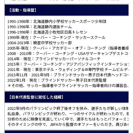
【活動・指導歴】
1993-1998年：北海道静内小学校サッカースポーツ少年団
1993-1998年：北海道静内選抜チーム
1996-1998年：北海道苫小牧地区日高トレセン
1999年-現在：クーバー・コーチング・サッカースクール
2004-2019年：暁星中学校サッカー部
2005年-現在：クーバー・アカデミー・オブ・コーチング（指導者養成）
2008‐2010年：クーバー・コーチング・USAサマーキャンプゲストコー
2014年‐現在：ブラインドサッカーパーソナルコーチ
2015年：クーバー・コーチング・アジアパシフィックインターナショ
2021年‐現在：東京ホテル・ウェディング＆IR専門学校 チームビルデ
2015年11月‐2021年9月：ブラインドサッカー男子日本代表ヘッドコー
2022年1月‐現在：ブラインドサッカー男子日本代表監督
＊その他、サッカー指導者やブラインドサッカー指導者向けの講習会、
【日本代表監督に就任した経緯】
2022年9月のパラリンピック終了後オフを挟み、選手たちが新しい体制
私自身、パラリンピックが終わり、一つのサイクルが終わったので、指
分析のために映像を見返していく中で、選手たちはもっとパフォーミン
そのタイミングの中で、JBFAから監督のオファーをいただき、再びあ