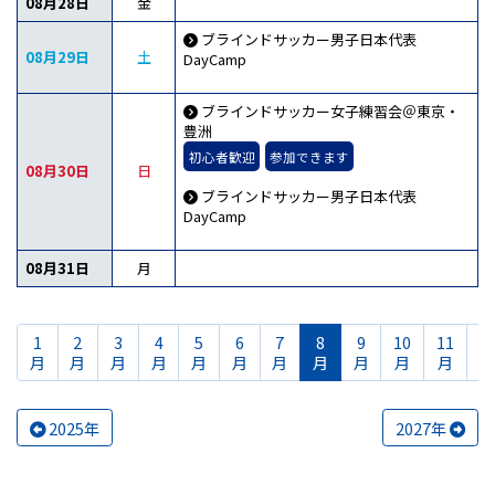
08月28日
金
ブラインドサッカー男子日本代表
08月29日
土
DayCamp
ブラインドサッカー女子練習会＠東京・
豊洲
初心者歓迎
参加できます
08月30日
日
ブラインドサッカー男子日本代表
DayCamp
08月31日
月
1
2
3
4
5
6
7
8
9
10
11
1
月
月
月
月
月
月
月
月
月
月
月
2025年
2027年