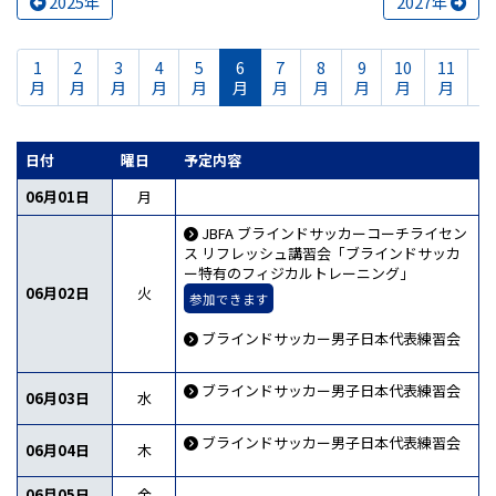
2025年
2027年
1
2
3
4
5
6
7
8
9
10
11
1
月
月
月
月
月
月
月
月
月
月
月
日付
曜日
予定内容
06月01日
月
JBFA ブラインドサッカーコーチライセン
ス リフレッシュ講習会「ブラインドサッカ
ー特有のフィジカルトレーニング」
06月02日
火
参加できます
ブラインドサッカー男子日本代表練習会
ブラインドサッカー男子日本代表練習会
06月03日
水
ブラインドサッカー男子日本代表練習会
06月04日
木
06月05日
金