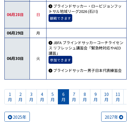
ブラインドサッカー・ロービジョンフッ
トサル地域リーグ2026 (石川)
06月28日
日
観戦できます
06月29日
月
JBFA ブラインドサッカーコーチライセン
ス リフレッシュ講習会「緊急時対応やAED
講習」
06月30日
火
参加できます
ブラインドサッカー男子日本代表練習会
1
2
3
4
5
6
7
8
9
10
11
1
月
月
月
月
月
月
月
月
月
月
月
2025年
2027年